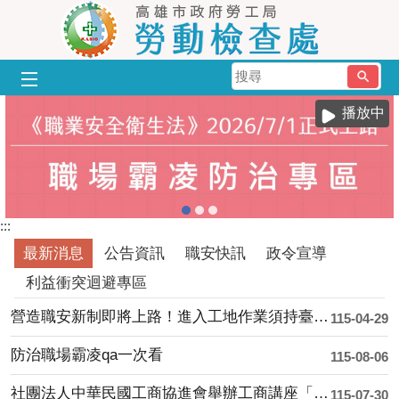
跳到主要內容區塊
搜
尋
播放中
:::
最新消息
公告資訊
職安快訊
政令宣導
利益衝突迴避專區
營造職安新制即將上路！進入工地作業須持臺灣職安卡，勞動部設緩衝期加強輔導
115-04-29
防治職場霸凌qa一次看
115-08-06
社團法人中華民國工商協進會舉辦工商講座「企業人權與職場治理新挑戰－企業如何面對職....
115-07-30