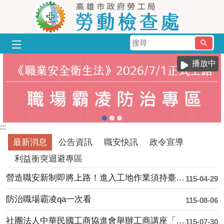
跳到主要內容區塊
搜
尋
播放中
:::
最新消息
公告資訊
職安快訊
政令宣導
利益衝突迴避專區
營造職安新制即將上路！進入工地作業須持臺灣職安卡，勞動部設緩衝期加強輔導
115-04-29
防治職場霸凌qa一次看
115-08-06
社團法人中華民國工商協進會舉辦工商講座「企業人權與職場治理新挑戰－企業如何面對職....
115-07-30