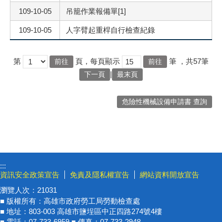
109-10-05
吊籠作業報備單[1]
109-10-05
人字臂起重桿自行檢查紀錄
第
頁，每頁顯示
筆
，共57筆
|
下一頁
最末頁
危險性機械設備申請書 查詢
:::
資訊安全政策宣告
免責及隱私權宣告
網站資料開放宣告
瀏覽人次：
21031
■ 版權所有：高雄市政府勞工局勞動檢查處
■ 地址：803-003 高雄市鹽埕區中正四路274號4樓
■ 電話：07-733-6959 ■ 傳真：07-733-2948