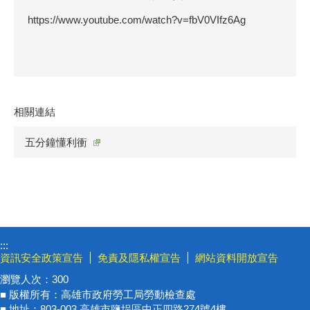
https://www.youtube.com/watch?v=fbV0VIfz6Ag
相關連結
五分鐘懂利衝
:::
資訊安全政策宣告
免責及隱私權宣告
網站資料開放宣告
瀏覽人次：
300
■ 版權所有：高雄市政府勞工局勞動檢查處
■ 地址：803-003 高雄市鹽埕區中正四路274號4樓